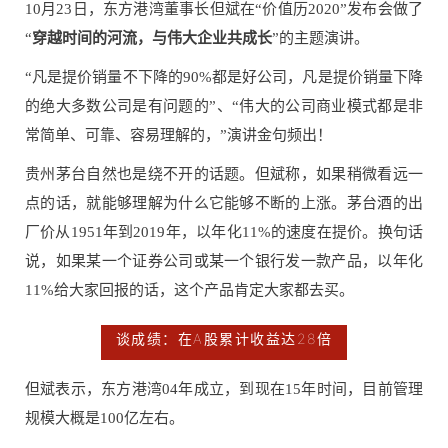
10月23日，东方港湾董事长但斌在“
价
值历2020
”发布会做了
“
穿越时间的河流，与伟大企业共成长
”的主题演讲。
“凡是提价销量不下降的90%都是好公司，凡是提价销量下降
的绝大多数公司是有问题的”、“伟大的公司商业模式都是非
常简单、可靠、容易理解的，”演讲金句频出！
贵州茅台
自然也是绕不开的话题。但斌称，如果稍微看远一
点的话，就能够理解为什么它能够不断的上涨。茅台酒的出
厂价从1951年到2019年，以年化11%的速度在提价。换句话
说，如果某一个证券公司或某一个银行发一款产品，以年化
11%给大家回报的话，这个产品肯定大家都去买。
谈成绩：在A股累计收益达28倍
但斌表示，东方港湾04年成立，到现在15年时间，目前管理
规模大概是100亿左右。