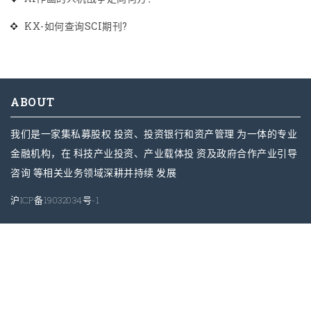
KX-如何查询SCI期刊?
ABOUT
我们是⼀家集私募股权 投资、投资银⾏和资产管理 为⼀体的专业
⾦融机构，在 科技产业投资、产业载体投 资及政府合作产业引导
咨询 等相关业务领域深耕并持续 发展
沪ICP备19032034号-1